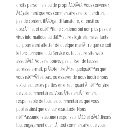
droits personnels ou de propriÃ©tÃ©. Vous convenez
Ã©galement que vos commentaires ne contiendront
pas de contenu illÃ©gal, diffamatoire, offensif ou
obscÃ¨ne, et quâ€™ils ne contiendront non plus pas de
virus informatique ou dâ€™autres logiciels malveillants
qui pourraient affecter de quelque maniÃ¨re que ce soit
le fonctionnement du Service ou tout autre site web
associÃ©. Vous ne pouvez pas utiliser de fausse
adresse e-mail, prÃ©tendre Ãªtre quelquâ€™un que
vous nâ€™Ãªtes pas, ou essayer de nous induire nous
et/ou les tierces parties en erreur quant Ã lâ€™origine
de vos commentaires. Vous Ãªtes entiÃ¨rement
responsable de tous les commentaires que vous
publiez ainsi que de leur exactitude. Nous
nâ€™assumons aucune responsabilitÃ© et dÃ©clinons
tout engagement quant Ã tout commentaire que vous