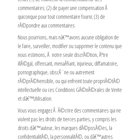
commentaires; (2) de payer une compensation Ã
quiconque pour tout commentaire fourni; (3) de
rÃ©pondre aux commentaires.
Nous pourrions, mais nâ€™avons aucune obligation de
le faire, surveiller, modifier ou supprimer le contenu que
nous estimons, Ã notre seule discrÃ©tion, Ãªtre
illÃ©gal, offensant, menaÃ§ant, injurieux, diffamatoire,
pornographique, obscÃ¨ne ou autrement
rÃ©prÃ©hensible, ou qui enfreint toute propriÃ©tÃ©
intellectuelle ou ces Conditions GÃ©nÃ©rales de Vente
et dâ€™Utilisation.
Vous vous engagez Ã Ã©crire des commentaires qui ne
violent pas les droits de tierces parties, y compris les
droits dâ€™auteur, les marques dÃ©posÃ©es, la
confidentialitÃ©, la personnalitÃ©, ou dâ€™autres