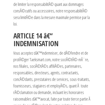
de limiter la responsabilitÃ© quant aux dommages
consÃ©cutifs ou accessoires, notre responsabilitÃ©
sera limitÃ©e dans la mesure maximale permise par la
loi.
ARTICLE 14 â€“
INDEMNISATION
Vous acceptez dâ€™indemniser, de dÃ©fendre et de
protÃ©ger
Taeksmart.com
, notre sociÃ©tÃ©-mÃ¨re,
nos filiales, sociÃ©tÃ©s affiliÃ©es, partenaires,
responsables, directeurs, agents, contractants,
concÃ©dants, prestataires de services, sous-traitants,
fournisseurs, stagiaires et employÃ©s, quant Ã toute
rÃ©clamation ou demande, incluant les honoraires
raisonnables dâ€™avocat, faite par toute tierce partie Ã