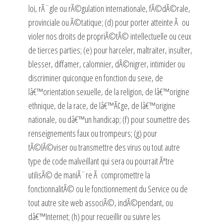
loi, rÃ¨gle ou rÃ©gulation internationale, fÃ©dÃ©rale,
provinciale ou Ã©tatique; (d) pour porter atteinte Ã ou
violer nos droits de propriÃ©tÃ© intellectuelle ou ceux
de tierces parties; (e) pour harceler, maltraiter, insulter,
blesser, diffamer, calomnier, dÃ©nigrer, intimider ou
discriminer quiconque en fonction du sexe, de
lâ€™orientation sexuelle, de la religion, de lâ€™origine
ethnique, de la race, de lâ€™Ã¢ge, de lâ€™origine
nationale, ou dâ€™un handicap; (f) pour soumettre des
renseignements faux ou trompeurs; (g) pour
tÃ©lÃ©viser ou transmettre des virus ou tout autre
type de code malveillant qui sera ou pourrait Ãªtre
utilisÃ© de maniÃ¨re Ã compromettre la
fonctionnalitÃ© ou le fonctionnement du Service ou de
tout autre site web associÃ©, indÃ©pendant, ou
dâ€™Internet; (h) pour recueillir ou suivre les