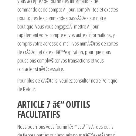
Vous acceptez de fournir des informations de
commande et de compte Ã jour, complÃ¨tes et exactes
pour toutes les commandes passÃ©es sur notre
boutique. Vous vous engagez Ã mettre Ã jour
rapidement votre compte et vos autres informations, y
compris votre adresse e-mail, vos numÃ©ros de cartes
de crÃ©dit et dates dâ€™expiration, pour que nous
poussions complÃ©ter vos transactions et vous
contacter si nÃ©cessaire.
Pour plus de dÃ©tails, veuillez consulter notre Politique
de Retour.
ARTICLE 7 â€“ OUTILS
FACULTATIFS
Nous pourrions vous fournir lâ€™accÃ¨s Ã des outils
de tierces parties sur lesquels nous nâ€™exerÃ§ons ni