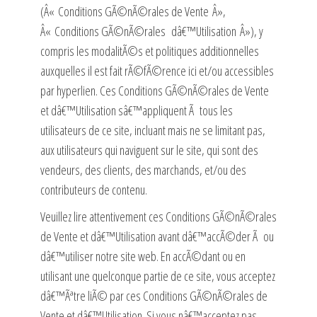
(Â« Conditions GÃ©nÃ©rales de Vente Â»,
Â« Conditions GÃ©nÃ©rales dâ€™Utilisation Â»), y
compris les modalitÃ©s et politiques additionnelles
auxquelles il est fait rÃ©fÃ©rence ici et/ou accessibles
par hyperlien. Ces Conditions GÃ©nÃ©rales de Vente
et dâ€™Utilisation sâ€™appliquent Ã tous les
utilisateurs de ce site, incluant mais ne se limitant pas,
aux utilisateurs qui naviguent sur le site, qui sont des
vendeurs, des clients, des marchands, et/ou des
contributeurs de contenu.
Veuillez lire attentivement ces Conditions GÃ©nÃ©rales
de Vente et dâ€™Utilisation avant dâ€™accÃ©der Ã ou
dâ€™utiliser notre site web. En accÃ©dant ou en
utilisant une quelconque partie de ce site, vous acceptez
dâ€™Ãªtre liÃ© par ces Conditions GÃ©nÃ©rales de
Vente et dâ€™Utilisation. Si vous nâ€™acceptez pas