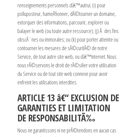
renseignements personnels dâ€™autrui; (i) pour
polluposteur, hameÃ§onner, dÃ©tourner un domaine,
extorquer des informations, parcourir, explorer ou
balayer le web (ou toute autre ressource); (j) Ã des fins
obscÃ¨nes ou immorales; ou (k) pour porter atteinte ou
contourner les mesures de sÃ©curitÃ© de notre
Service, de tout autre site web, ou dâ€™Internet. Nous
nous rÃ©servons le droit de rÃ©silier votre utilisation
du Service ou de tout site web connexe pour avoir
enfreint les utilisations interdites.
ARTICLE 13 â€“ EXCLUSION DE
GARANTIES ET LIMITATION
DE RESPONSABILITÃ‰
Nous ne garantissons ni ne prÃ©tendons en aucun cas