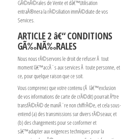
GÃ©nÃ©rales de Vente et dâ€™Utilisation
entraÃ®nera la rÃ©siliation immÃ©diate de vos
Services.
ARTICLE 2 â€“ CONDITIONS
GÃ‰NÃ‰RALES
Nous nous rÃ©servons le droit de refuser Ã tout
moment lâ€™accÃ¨s aux services Ã toute personne, et
ce, pour quelque raison que ce soit.
Vous comprenez que votre contenu (Ã lâ€™exclusion
de vos informations de carte de crÃ©dit) pourrait Ãªtre
transfÃ©rÃ© de maniÃ¨re non chiffrÃ©e, et cela sous-
entend (a) des transmissions sur divers rÃ©seaux; et
(b) des changements pour se conformer et
sâ€™adapter aux exigences techniques pour la