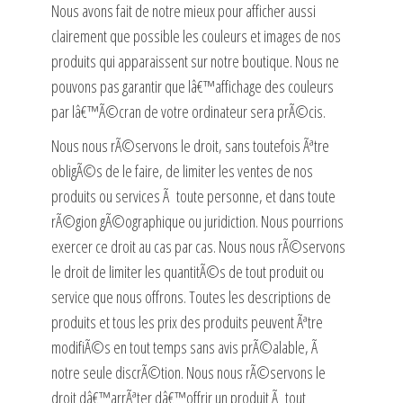
Nous avons fait de notre mieux pour afficher aussi
clairement que possible les couleurs et images de nos
produits qui apparaissent sur notre boutique. Nous ne
pouvons pas garantir que lâ€™affichage des couleurs
par lâ€™Ã©cran de votre ordinateur sera prÃ©cis.
Nous nous rÃ©servons le droit, sans toutefois Ãªtre
obligÃ©s de le faire, de limiter les ventes de nos
produits ou services Ã toute personne, et dans toute
rÃ©gion gÃ©ographique ou juridiction. Nous pourrions
exercer ce droit au cas par cas. Nous nous rÃ©servons
le droit de limiter les quantitÃ©s de tout produit ou
service que nous offrons. Toutes les descriptions de
produits et tous les prix des produits peuvent Ãªtre
modifiÃ©s en tout temps sans avis prÃ©alable, Ã
notre seule discrÃ©tion. Nous nous rÃ©servons le
droit dâ€™arrÃªter dâ€™offrir un produit Ã tout