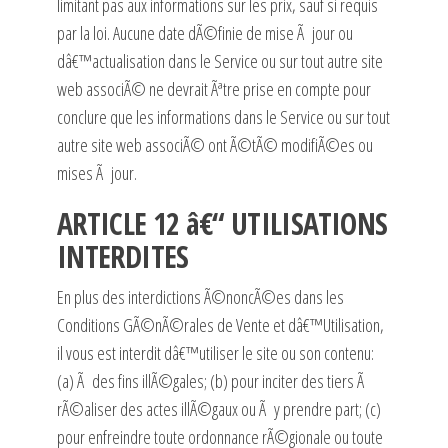
limitant pas aux informations sur les prix, sauf si requis
par la loi. Aucune date dÃ©finie de mise Ã jour ou
dâ€™actualisation dans le Service ou sur tout autre site
web associÃ© ne devrait Ãªtre prise en compte pour
conclure que les informations dans le Service ou sur tout
autre site web associÃ© ont Ã©tÃ© modifiÃ©es ou
mises Ã jour.
ARTICLE 12 â€“ UTILISATIONS
INTERDITES
En plus des interdictions Ã©noncÃ©es dans les
Conditions GÃ©nÃ©rales de Vente et dâ€™Utilisation,
il vous est interdit dâ€™utiliser le site ou son contenu:
(a) Ã des fins illÃ©gales; (b) pour inciter des tiers Ã
rÃ©aliser des actes illÃ©gaux ou Ã y prendre part; (c)
pour enfreindre toute ordonnance rÃ©gionale ou toute