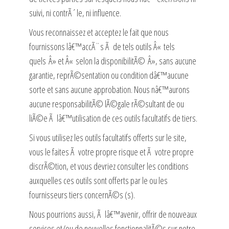
suivi, ni contrÃ´le, ni influence.
Vous reconnaissez et acceptez le fait que nous
fournissons lâ€™accÃ¨s Ã de tels outils Â« tels
quels Â» et Â« selon la disponibilitÃ© Â», sans aucune
garantie, reprÃ©sentation ou condition dâ€™aucune
sorte et sans aucune approbation. Nous nâ€™aurons
aucune responsabilitÃ© lÃ©gale rÃ©sultant de ou
liÃ©e Ã lâ€™utilisation de ces outils facultatifs de tiers.
Si vous utilisez les outils facultatifs offerts sur le site,
vous le faites Ã votre propre risque et Ã votre propre
discrÃ©tion, et vous devriez consulter les conditions
auxquelles ces outils sont offerts par le ou les
fournisseurs tiers concernÃ©s (s).
Nous pourrions aussi, Ã lâ€™avenir, offrir de nouveaux
services et/ou de nouvelles fonctionnalitÃ©s sur notre