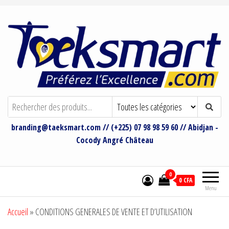
Taeksmart Group
Bienvenue sur le site de Taeksmart
Group
branding@taeksmart.com // (+225) 07 98 98 59 60 // Abidjan -
Cocody Angré Château
0
0 CFA
Menu
Accueil
»
CONDITIONS GENERALES DE VENTE ET D’UTILISATION