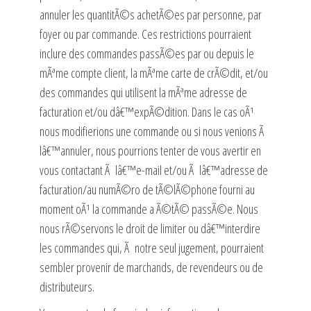
annuler les quantitÃ©s achetÃ©es par personne, par
foyer ou par commande. Ces restrictions pourraient
inclure des commandes passÃ©es par ou depuis le
mÃªme compte client, la mÃªme carte de crÃ©dit, et/ou
des commandes qui utilisent la mÃªme adresse de
facturation et/ou dâ€™expÃ©dition. Dans le cas oÃ¹
nous modifierions une commande ou si nous venions Ã
lâ€™annuler, nous pourrions tenter de vous avertir en
vous contactant Ã lâ€™e-mail et/ou Ã lâ€™adresse de
facturation/au numÃ©ro de tÃ©lÃ©phone fourni au
moment oÃ¹ la commande a Ã©tÃ© passÃ©e. Nous
nous rÃ©servons le droit de limiter ou dâ€™interdire
les commandes qui, Ã notre seul jugement, pourraient
sembler provenir de marchands, de revendeurs ou de
distributeurs.