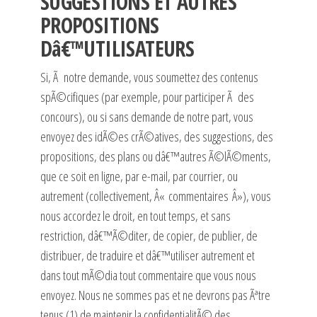
SUGGESTIONS ET AUTRES
PROPOSITIONS
Dâ€™UTILISATEURS
Si, Ã notre demande, vous soumettez des contenus
spÃ©cifiques (par exemple, pour participer Ã des
concours), ou si sans demande de notre part, vous
envoyez des idÃ©es crÃ©atives, des suggestions, des
propositions, des plans ou dâ€™autres Ã©lÃ©ments,
que ce soit en ligne, par e-mail, par courrier, ou
autrement (collectivement, Â« commentaires Â»), vous
nous accordez le droit, en tout temps, et sans
restriction, dâ€™Ã©diter, de copier, de publier, de
distribuer, de traduire et dâ€™utiliser autrement et
dans tout mÃ©dia tout commentaire que vous nous
envoyez. Nous ne sommes pas et ne devrons pas Ãªtre
tenus (1) de maintenir la confidentialitÃ© des