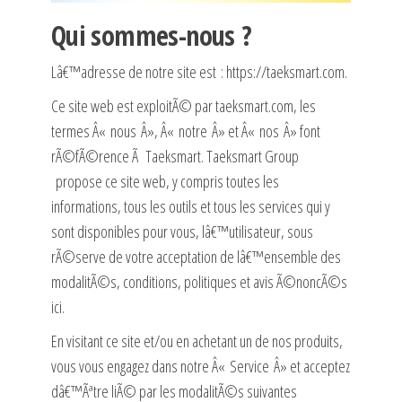
Qui sommes-nous ?
Lâ€™adresse de notre site est :
https://taeksmart.com
.
Ce site web est exploitÃ© par
taeksmart.com
, les
termes Â« nous Â», Â« notre Â» et Â« nos Â» font
rÃ©fÃ©rence Ã Taeksmart.
Taeksmart Group
propose ce site web, y compris toutes les
informations, tous les outils et tous les services qui y
sont disponibles pour vous, lâ€™utilisateur, sous
rÃ©serve de votre acceptation de lâ€™ensemble des
modalitÃ©s, conditions, politiques et avis Ã©noncÃ©s
ici.
En visitant ce site et/ou en achetant un de nos produits,
vous vous engagez dans notre Â« Service Â» et acceptez
dâ€™Ãªtre liÃ© par les modalitÃ©s suivantes