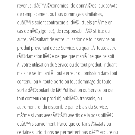
revenus, dâ€™Ã©conomies, de donnÃ©es, aux coÃ»ts
de remplacement ou tous dommages similaires,
quâ€™ils soient contractuels, dÃ©lictuels (mÃªme en
cas de nÃ©gligence), de responsabilitÃ© stricte ou
autre, rÃ©sultant de votre utilisation de tout service ou
produit provenant de ce Service, ou quant Ã toute autre
rÃ©clamation liÃ©e de quelque maniÃ¨re que ce soit
Ã votre utilisation du Service ou de tout produit, incluant
mais ne se limitant Ã toute erreur ou omission dans tout
contenu, ou Ã toute perte ou tout dommage de toute
sorte dÃ©coulant de lâ€™utilisation du Service ou de
tout contenu (ou produit) publiÃ©, transmis, ou
autrement rendu disponible par le biais du Service,
mÃªme si vous avez Ã©tÃ© avertis de la possibilitÃ©
quâ€™ils surviennent. Parce que certains Ã‰tats ou
certaines juridictions ne permettent pas dâ€™exclure ou