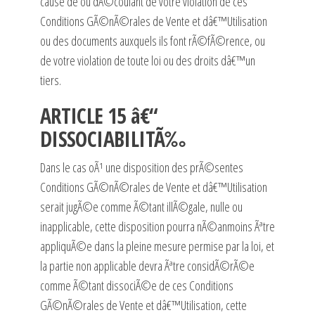
cause de ou dÃ©coulant de votre violation de ces
Conditions GÃ©nÃ©rales de Vente et dâ€™Utilisation
ou des documents auxquels ils font rÃ©fÃ©rence, ou
de votre violation de toute loi ou des droits dâ€™un
tiers.
ARTICLE 15 â€“
DISSOCIABILITÃ‰
Dans le cas oÃ¹ une disposition des prÃ©sentes
Conditions GÃ©nÃ©rales de Vente et dâ€™Utilisation
serait jugÃ©e comme Ã©tant illÃ©gale, nulle ou
inapplicable, cette disposition pourra nÃ©anmoins Ãªtre
appliquÃ©e dans la pleine mesure permise par la loi, et
la partie non applicable devra Ãªtre considÃ©rÃ©e
comme Ã©tant dissociÃ©e de ces Conditions
GÃ©nÃ©rales de Vente et dâ€™Utilisation, cette