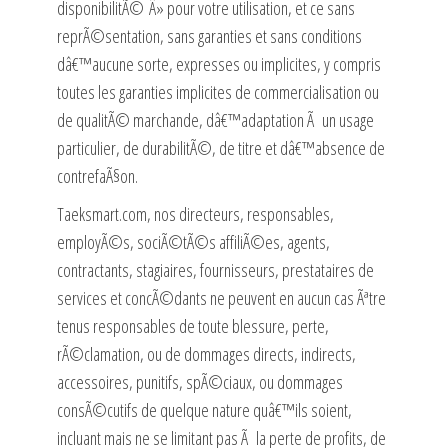
disponibilitÃ© Â» pour votre utilisation, et ce sans
reprÃ©sentation, sans garanties et sans conditions
dâ€™aucune sorte, expresses ou implicites, y compris
toutes les garanties implicites de commercialisation ou
de qualitÃ© marchande, dâ€™adaptation Ã un usage
particulier, de durabilitÃ©, de titre et dâ€™absence de
contrefaÃ§on.
Taeksmart.com
, nos directeurs, responsables,
employÃ©s, sociÃ©tÃ©s affiliÃ©es, agents,
contractants, stagiaires, fournisseurs, prestataires de
services et concÃ©dants ne peuvent en aucun cas Ãªtre
tenus responsables de toute blessure, perte,
rÃ©clamation, ou de dommages directs, indirects,
accessoires, punitifs, spÃ©ciaux, ou dommages
consÃ©cutifs de quelque nature quâ€™ils soient,
incluant mais ne se limitant pas Ã la perte de profits, de