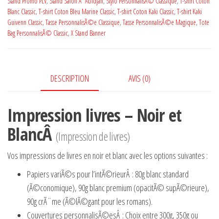
Stand Promo PLV
,
Stand Salon Ã Abidjan
,
Stylo PersonnalisÃ© Classique
,
T-shirt Coton
Blanc Classic
,
T-shirt Coton Bleu Marine Classic
,
T-shirt Coton Kaki Classic
,
T-shirt Kaki
Guivenn Classic
,
Tasse PersonnalisÃ©e Classique
,
Tasse PersonnalisÃ©e Magique
,
Tote
Bag PersonnalisÃ© Classic
,
X Stand Banner
DESCRIPTION
AVIS (0)
Impression livres – Noir et
BlancÂ
(Impression de livres)
Vos impressions de livres en noir et blanc avec les options suivantes :
Papiers variÃ©s pour l’intÃ©rieur
Â : 80g blanc standard
(Ã©conomique), 90g blanc premium (opacitÃ© supÃ©rieure),
90g crÃ¨me (Ã©lÃ©gant pour les romans).
Couvertures personnalisÃ©es
Â : Choix entre 300g, 350g ou