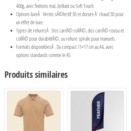
400g, avec finitions mat, brillant ou Soft Touch.
Options luxeÂ
: Vernis sÃ©lectif 3D et dorure Ã chaud 3D pour
un effet de luxe.
Types de reliures
Â : Dos carrÃ© collÃ©, dos carrÃ© cousu et
collÃ© pour durabilitÃ©, ou reliure spirale pour manuels.
Formats disponibles
Â : Du compact 11×17 cm au A4, avec
options standards comme le A5.
Produits similaires