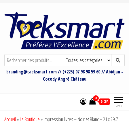
Taeksmart Group
Bienvenue sur le site de Taeksmart
Group
branding@taeksmart.com // (+225) 07 98 98 59 60 // Abidjan -
Cocody Angré Château
0
0 CFA
Menu
Accueil
»
La Boutique
»
Impression livres – Noir et Blanc – 21 x 29,7