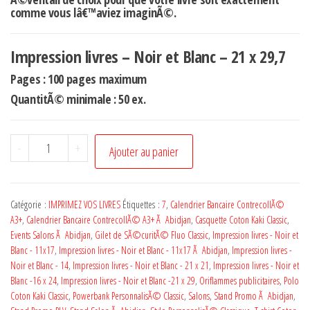
comme vous lâ€™aviez imaginÃ©.
Impression livres – Noir et Blanc – 21 x 29,7
Pages : 100 pages maximum
QuantitÃ© minimale : 50 ex.
-
+
Ajouter au panier
Catégorie :
IMPRIMEZ VOS LIVRES
Étiquettes :
7
,
Calendrier Bancaire ContrecollÃ©
A3+
,
Calendrier Bancaire ContrecollÃ© A3+ Ã Abidjan
,
Casquette Coton Kaki Classic
,
Events Salons Ã Abidjan
,
Gilet de SÃ©curitÃ© Fluo Classic
,
Impression livres - Noir et
Blanc - 11x17
,
Impression livres - Noir et Blanc - 11x17 Ã Abidjan
,
Impression livres -
Noir et Blanc - 14
,
Impression livres - Noir et Blanc - 21 x 21
,
Impression livres - Noir et
Blanc -16 x 24
,
Impression livres - Noir et Blanc -21 x 29
,
Oriflammes publicitaires
,
Polo
Coton Kaki Classic
,
Powerbank PersonnalisÃ© Classic
,
Salons
,
Stand Promo Ã Abidjan
,