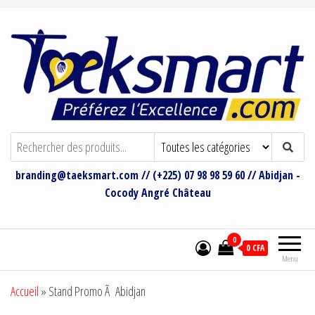
Taeksmart Group
Bienvenue sur le site de Taeksmart
Group
branding@taeksmart.com // (+225) 07 98 98 59 60 // Abidjan -
Cocody Angré Château
0
0 CFA
Menu
Accueil
»
Stand Promo Ã Abidjan