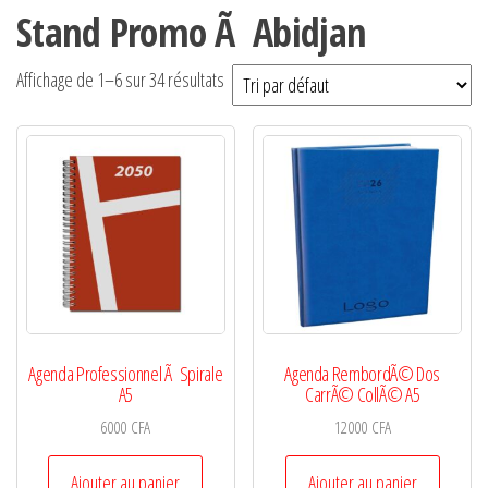
Stand Promo Ã Abidjan
Affichage de 1–6 sur 34 résultats
Agenda Professionnel Ã Spirale
Agenda RembordÃ© Dos
A5
CarrÃ© CollÃ© A5
6000
CFA
12000
CFA
Ajouter au panier
Ajouter au panier