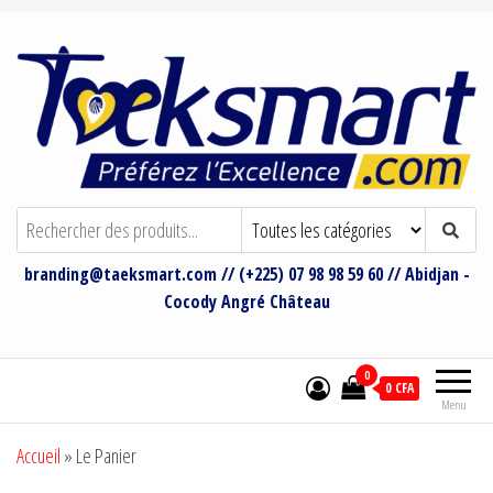
Taeksmart Group
Bienvenue sur le site de Taeksmart
Group
branding@taeksmart.com // (+225) 07 98 98 59 60 // Abidjan -
Cocody Angré Château
0
0 CFA
Menu
Accueil
»
Le Panier