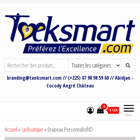
Taeksmart Group
Bienvenue sur le site de Taeksmart
Group
branding@taeksmart.com // (+225) 07 98 98 59 60 // Abidjan -
Cocody Angré Château
0
0 CFA
Menu
Accueil
»
La Boutique
»
Drapeau PersonnalisÃ©