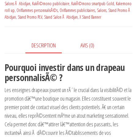
Salons Ã Abidjan
,
KakÃ©mono publicitaire
,
KakÃ©mono smartpub Gold
,
Kakemono
roll up
,
Oriflammes personnalisÃ©s
,
Oriflammes publicitaires
,
Salons
,
Stand Promo Ã
Abidjan
,
Stand Promo PLV
,
Stand Salon Ã Abidjan
,
X Stand Banner
DESCRIPTION
AVIS (0)
Pourquoi investir dans un drapeau
personnalisÃ© ?
Les enseignes drapeaux jouent un rÃ´le crucial dans la visibilitÃ© et la
promotion dâ€™une boutique ou magasin. Elles constituent souvent le
premier point de contact visuel des clients potentiels. Ã€ un certain
niveau, elles reprÃ©sentent mÃªme un atout marketing sensationnel.
Cela permet donc dâ€™attirer lâ€™attention des passants, les
incitant
s
Â ainsi Ã dÃ©couvrir les Ã©tablissements de vos