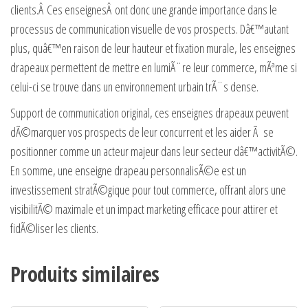
clients.Â Ces enseignesÂ ont donc une grande importance dans le
processus de communication visuelle de vos prospects. Dâ€™autant
plus, quâ€™en raison de leur hauteur et fixation murale, les enseignes
drapeaux permettent de mettre en lumiÃ¨re leur commerce, mÃªme si
celui-ci se trouve dans un environnement urbain trÃ¨s dense.
Support de communication original, ces enseignes drapeaux peuvent
dÃ©marquer vos prospects de leur concurrent et les aider Ã se
positionner comme un acteur majeur dans leur secteur dâ€™activitÃ©.
En somme, une enseigne drapeau personnalisÃ©e est un
investissement stratÃ©gique pour tout commerce, offrant alors une
visibilitÃ© maximale et un impact marketing efficace pour attirer et
fidÃ©liser les clients.
Produits similaires