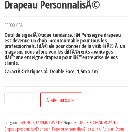
Drapeau PersonnalisÃ©
55000
CFA
Outil de signalÃ©tique tendance, lâ€™enseigne drapeau
est devenue un choix incontournable pour tous les
professionnels. IdÃ©ale pour donner de la visibilitÃ© Ã un
magasin, nous allons voir les diffÃ©rents avantages
dâ€™une enseigne drapeau pour lâ€™entreprise de vos
clients.
CaractÃ©ristiques :Â Double Face, 1,5m x 1m
-
+
Ajouter au panier
Catégorie :
BANNERS, KAKEMONOS & PLV
Étiquettes :
DOUBLE X-BANNER WATER
,
Drapeau personnalisÃ© en satin
,
Drapeau personnalisÃ© en satin Ã Abidjan
,
Events