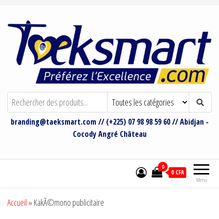
Taeksmart Group
Bienvenue sur le site de Taeksmart
Group
branding@taeksmart.com // (+225) 07 98 98 59 60 // Abidjan -
Cocody Angré Château
0
0 CFA
Menu
Accueil
»
KakÃ©mono publicitaire