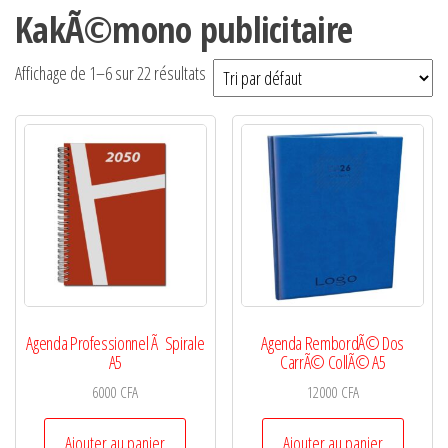
KakÃ©mono publicitaire
Affichage de 1–6 sur 22 résultats
Agenda Professionnel Ã Spirale
Agenda RembordÃ© Dos
A5
CarrÃ© CollÃ© A5
6000
CFA
12000
CFA
Ajouter au panier
Ajouter au panier