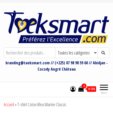
Taeksmart Group
Bienvenue sur le site de Taeksmart
Group
branding@taeksmart.com // (+225) 07 98 98 59 60 // Abidjan -
Cocody Angré Château
0
0 CFA
Menu
Accueil
»
T-shirt Coton Bleu Marine Classic