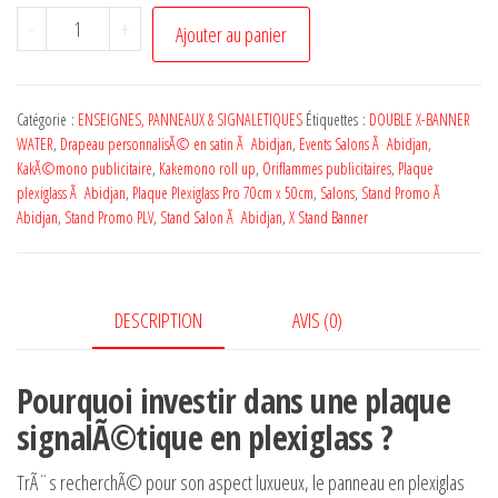
-
+
Ajouter au panier
Catégorie :
ENSEIGNES, PANNEAUX & SIGNALETIQUES
Étiquettes :
DOUBLE X-BANNER
WATER
,
Drapeau personnalisÃ© en satin Ã Abidjan
,
Events Salons Ã Abidjan
,
KakÃ©mono publicitaire
,
Kakemono roll up
,
Oriflammes publicitaires
,
Plaque
plexiglass Ã Abidjan
,
Plaque Plexiglass Pro 70cm x 50cm
,
Salons
,
Stand Promo Ã
Abidjan
,
Stand Promo PLV
,
Stand Salon Ã Abidjan
,
X Stand Banner
DESCRIPTION
AVIS (0)
Pourquoi investir dans une plaque
signalÃ©tique en plexiglass ?
TrÃ¨s recherchÃ© pour son aspect luxueux, le panneau en plexiglas