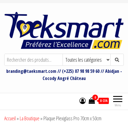
Taeksmart Group
Bienvenue sur le site de Taeksmart
Group
branding@taeksmart.com // (+225) 07 98 98 59 60 // Abidjan -
Cocody Angré Château
0
0 CFA
Menu
Accueil
»
La Boutique
»
Plaque Plexiglass Pro 70cm x 50cm