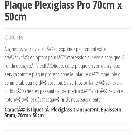
Plaque Plexiglass Pro 70cm x
50cm
75000
CFA
Augmentez votre visibilitÃ© et exprimez pleinement votre
crÃ©ativitÃ© en optant pour lâ€™impression sur verre acrylique! Au
rendu design trÃ¨s esthÃ©tique, cette plaque en verre acrylique
servira comme plaque professionnelle, plaque dâ€™immeuble ou
comme tableau de dÃ©coration. Sa surface brillante Ã©veillera la
curiositÃ© chez les passants et permettra dâ€™accroÃ®tre votre
notoriÃ©tÃ© et dâ€™acquÃ©rir de nouveaux clients!
CaractÃ©ristiques :Â Plexiglass transparent, Epaisseur
5mm, 70cm x 50cm