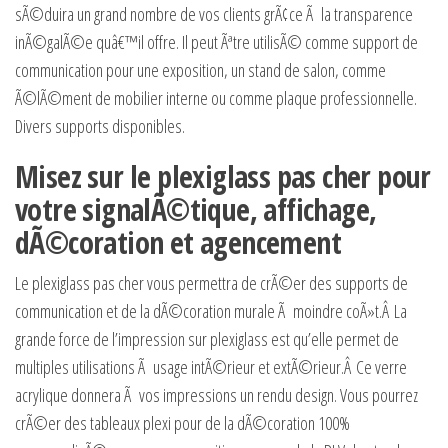
sÃ©duira un grand nombre de vos clients grÃ¢ce Ã la transparence
inÃ©galÃ©e quâ€™il offre. Il peut Ãªtre utilisÃ© comme support de
communication pour une exposition, un stand de salon, comme
Ã©lÃ©ment de mobilier interne ou comme plaque professionnelle.
Divers supports disponibles.
Misez sur le plexiglass pas cher pour
votre signalÃ©tique, affichage,
dÃ©coration et agencement
Le plexiglass pas cher vous permettra de crÃ©er des supports de
communication et de la dÃ©coration murale Ã moindre coÃ»t.Â
La
grande force de l’impression sur plexiglass est qu’elle permet de
multiples utilisations Ã usage intÃ©rieur et extÃ©rieur.
Â Ce verre
acrylique donnera Ã vos impressions un rendu design. Vous pourrez
crÃ©er des tableaux plexi pour de la dÃ©coration 100%