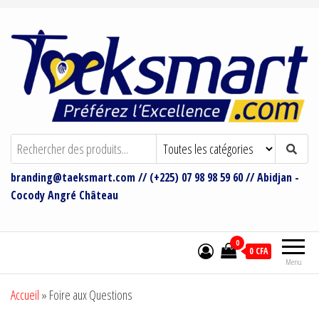
Taeksmart Group
Bienvenue sur le site de Taeksmart
Group
branding@taeksmart.com // (+225) 07 98 98 59 60 // Abidjan -
Cocody Angré Château
0
0 CFA
Menu
Accueil
»
Foire aux Questions