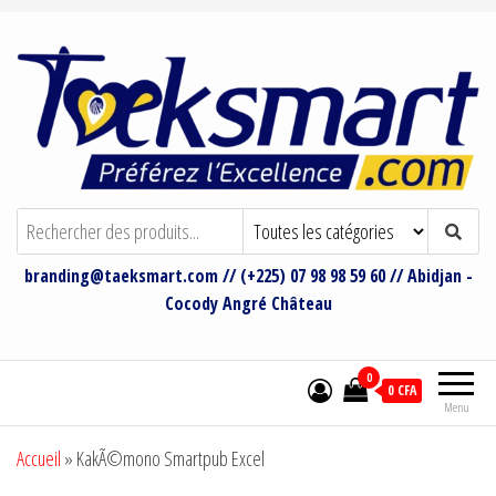
Taeksmart Group
Bienvenue sur le site de Taeksmart
Group
branding@taeksmart.com // (+225) 07 98 98 59 60 // Abidjan -
Cocody Angré Château
0
0 CFA
Menu
Accueil
»
KakÃ©mono Smartpub Excel