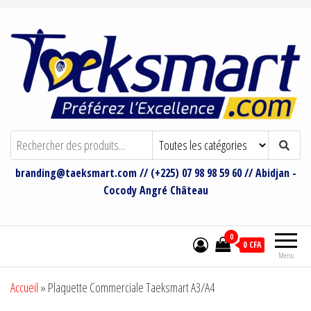
Taeksmart Group
Bienvenue sur le site de Taeksmart
Group
branding@taeksmart.com // (+225) 07 98 98 59 60 // Abidjan -
Cocody Angré Château
0
0 CFA
Menu
Accueil
»
Plaquette Commerciale Taeksmart A3/A4