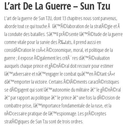
L’art De La Guerre – Sun Tzu
L’art de la guerre de Sun TZU, dont 13 chapitres nous sont parvenus,
aborde tout ce qui touche Ã lâ€™Ã©laboration de la stratÃ©gie et Ã
la conduite des batailles. Sâ€™il prÃ©sente lâ€™Ã©tude de la guerre
comme vitale pour la survie des Ã‰tats, il prend aussi en
considÃ©ration le coÃ»t Ã©conomique, moral, et politique de la
guerre ; il expose Ã©galement les critÃ¨res dâ€™Ã©valuation
auxquels chaque prince et gÃ©nÃ©ral doit recourir pour estimer
lâ€™adversaire et nâ€™engager le combat quâ€™en Ã©tant sÃ»r
dâ€™emporter la victoire. Certains Ã©lÃ©ments caractÃ©ristiques
se dÃ©gagent qui sont lâ€™autonomie du militaire â€” le gÃ©nÃ©ral
â€” par rapport au politique â€” le prince â€” une fois la dÃ©cision de
combattre prise, lâ€™importance fondamentale de la ruse, et la
nÃ©cessaire pratique de lâ€™espionnage. Les prÃ©ceptes
stratÃ©giques de Sun Tzu sont de trois ordres.