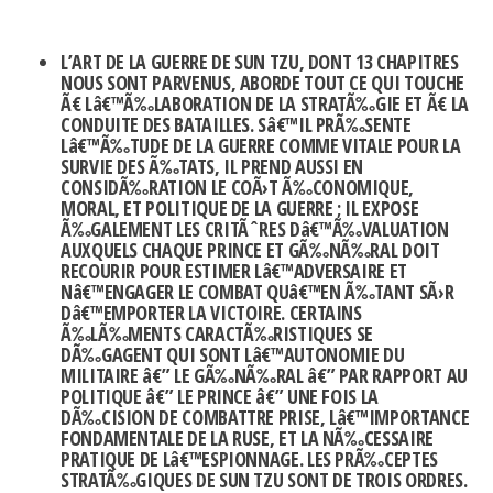
L’ART DE LA GUERRE DE SUN TZU, DONT 13 CHAPITRES
NOUS SONT PARVENUS, ABORDE TOUT CE QUI TOUCHE
Ã€ Lâ€™Ã‰LABORATION DE LA STRATÃ‰GIE ET Ã€ LA
CONDUITE DES BATAILLES. Sâ€™IL PRÃ‰SENTE
Lâ€™Ã‰TUDE DE LA GUERRE COMME VITALE POUR LA
SURVIE DES Ã‰TATS, IL PREND AUSSI EN
CONSIDÃ‰RATION LE COÃ›T Ã‰CONOMIQUE,
MORAL, ET POLITIQUE DE LA GUERRE ; IL EXPOSE
Ã‰GALEMENT LES CRITÃˆRES Dâ€™Ã‰VALUATION
AUXQUELS CHAQUE PRINCE ET GÃ‰NÃ‰RAL DOIT
RECOURIR POUR ESTIMER Lâ€™ADVERSAIRE ET
Nâ€™ENGAGER LE COMBAT QUâ€™EN Ã‰TANT SÃ›R
Dâ€™EMPORTER LA VICTOIRE. CERTAINS
Ã‰LÃ‰MENTS CARACTÃ‰RISTIQUES SE
DÃ‰GAGENT QUI SONT Lâ€™AUTONOMIE DU
MILITAIRE â€” LE GÃ‰NÃ‰RAL â€” PAR RAPPORT AU
POLITIQUE â€” LE PRINCE â€” UNE FOIS LA
DÃ‰CISION DE COMBATTRE PRISE, Lâ€™IMPORTANCE
FONDAMENTALE DE LA RUSE, ET LA NÃ‰CESSAIRE
PRATIQUE DE Lâ€™ESPIONNAGE. LES PRÃ‰CEPTES
STRATÃ‰GIQUES DE SUN TZU SONT DE TROIS ORDRES.