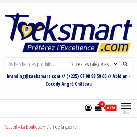
Taeksmart Group
Bienvenue sur le site de Taeksmart
Group
branding@taeksmart.com // (+225) 07 98 98 59 60 // Abidjan -
Cocody Angré Château
0
0 CFA
Menu
Accueil
»
La Boutique
»
L’art de la guerre