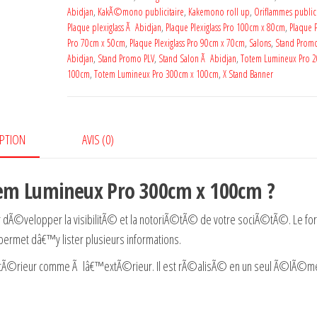
Abidjan
,
KakÃ©mono publicitaire
,
Kakemono roll up
,
Oriflammes publici
Plaque plexiglass Ã Abidjan
,
Plaque Plexiglass Pro 100cm x 80cm
,
Plaque P
Pro 70cm x 50cm
,
Plaque Plexiglass Pro 90cm x 70cm
,
Salons
,
Stand Prom
Abidjan
,
Stand Promo PLV
,
Stand Salon Ã Abidjan
,
Totem Lumineux Pro 
100cm
,
Totem Lumineux Pro 300cm x 100cm
,
X Stand Banner
PTION
AVIS (0)
tem Lumineux Pro 300cm x 100cm ?
ur dÃ©velopper la visibilitÃ© et la notoriÃ©tÃ© de votre sociÃ©tÃ©. Le fo
permet dâ€™y lister plusieurs informations.
intÃ©rieur comme Ã lâ€™extÃ©rieur. Il est rÃ©alisÃ© en un seul Ã©lÃ©me