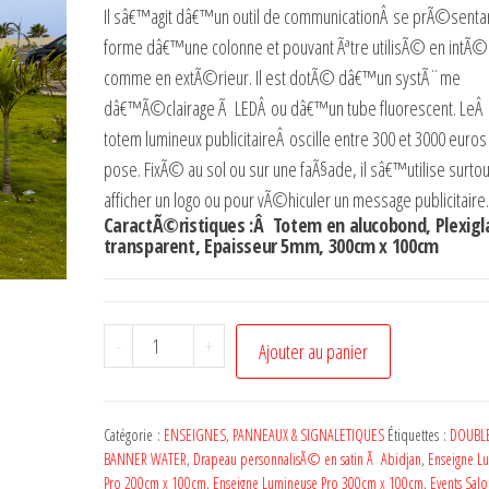
Il sâ€™agit dâ€™
un outil de communication
Â se prÃ©senta
forme dâ€™une colonne et pouvant Ãªtre utilisÃ© en intÃ©
comme en extÃ©rieur. Il est dotÃ© dâ€™un systÃ¨me
dâ€™Ã©clairage Ã LEDÂ ou dâ€™un tube fluorescent. LeÂ
totem lumineux publicitaire
Â oscille entre 300 et 3000 euros
pose. FixÃ© au sol ou sur une faÃ§ade, il sâ€™utilise surto
afficher un logo ou pour vÃ©hiculer un message publicitaire.
CaractÃ©ristiques :Â Totem en alucobond, Plexigl
transparent, Epaisseur 5mm, 300cm x 100cm
-
+
Ajouter au panier
Catégorie :
ENSEIGNES, PANNEAUX & SIGNALETIQUES
Étiquettes :
DOUBLE
BANNER WATER
,
Drapeau personnalisÃ© en satin Ã Abidjan
,
Enseigne L
Pro 200cm x 100cm
,
Enseigne Lumineuse Pro 300cm x 100cm
,
Events Sal