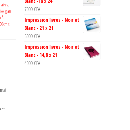
Blanc -16 x 24
taires
,
7000
CFA
lexiglass
o Ã
Impression livres - Noir et
200cm x
Blanc - 21 x 21
6000
CFA
Impression livres - Noir et
Blanc - 14,8 x 21
4000
CFA
rmat
nt.