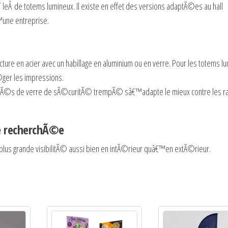
Ã¨leÂ
de totems lumineux
. Il existe en effet des versions adaptÃ©es au hall
une entreprise.
re en acier avec un habillage en aluminium ou en verre. Pour les totems l
©ger les impressions.
uÃ©s de verre de sÃ©curitÃ© trempÃ© sâ€™adapte le mieux contre les ra
e recherchÃ©e
 plus grande visibilitÃ© aussi bien en intÃ©rieur quâ€™en extÃ©rieur.