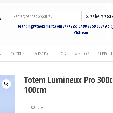
branding@taeksmart.com // (+225) 07 98 98 59 60 // Abi
Château
NT
GOODIES
PACKAGING
BLOG
TAEKSTORE
SUPPORT
m
Totem Lumineux Pro 300
100cm
1000000
CFA