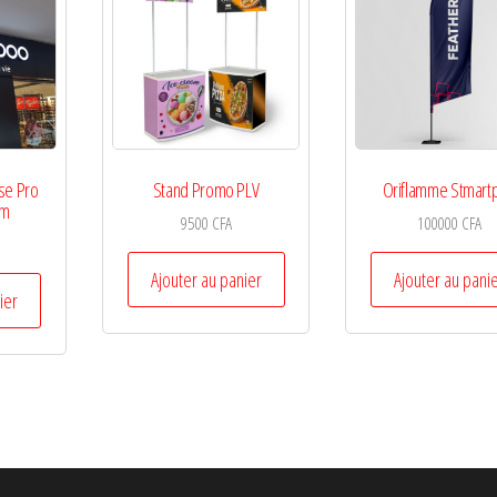
se Pro
Stand Promo PLV
Oriflamme Stmart
cm
9500
CFA
100000
CFA
Ajouter au panier
Ajouter au pani
ier