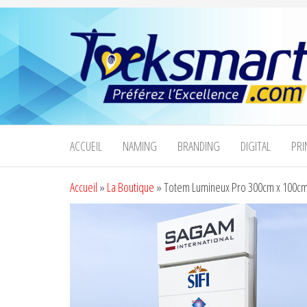
Taeksmart
Bienvenue
sur le site
Group
de
ACCUEIL
NAMING
BRANDING
DIGITAL
PRI
Taeksmart
Group
Accueil
»
La Boutique
»
Totem Lumineux Pro 300cm x 100c