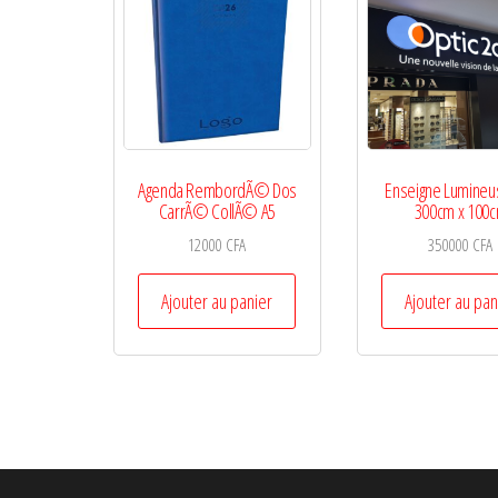
Agenda RembordÃ© Dos
Enseigne Lumineu
CarrÃ© CollÃ© A5
300cm x 100
12000
CFA
350000
CFA
Ajouter au panier
Ajouter au pan