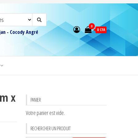
0
0 CFA
djan - Cocody Angré
cm x
PANIER
Votre panier est vide.
RECHERCHER UN PRODUIT