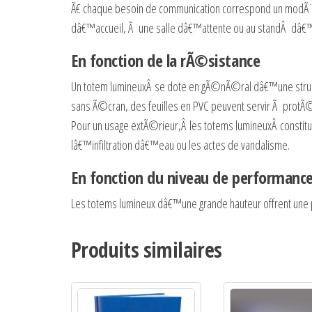
Ã€ chaque besoin de communication correspond un mod
dâ€™accueil, Ã une salle dâ€™attente ou au standÂ dâ€™
En fonction de la rÃ©sistance
Un totem lumineuxÂ
se dote en gÃ©nÃ©ral dâ€™une structu
sans Ã©cran, des feuilles en PVC peuvent servir Ã protÃ
Pour un usage extÃ©rieur,Â
les totems lumineuxÂ
constit
lâ€™infiltration dâ€™eau ou les actes de vandalisme.
En fonction du niveau de performanc
Les totems lumineux dâ€™une grande hauteur
offrent une
Produits similaires