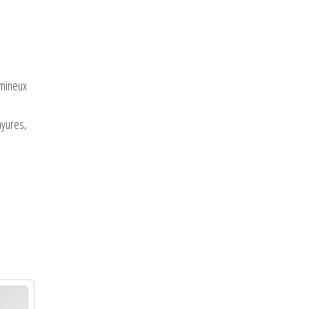
umineux
yures,